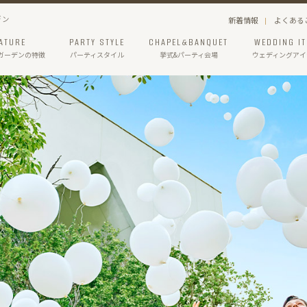
デン
新着情報
よくある
ATURE
PARTY STYLE
CHAPEL&BANQUET
WEDDING I
ガーデン
の特徴
パーティスタイル
挙式&パーティ会場
ウェディングアイ