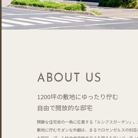
ABOUT US
1200坪の敷地にゆったり佇む
自由で開放的な邸宅
閑静な住宅街の一角に位置する「ルシアスガーデン」。1
敷地に佇むモダンな外観は、まるでロサンゼルスの別荘
た設計。プール付の全天候テラスを備えた広いパーティ