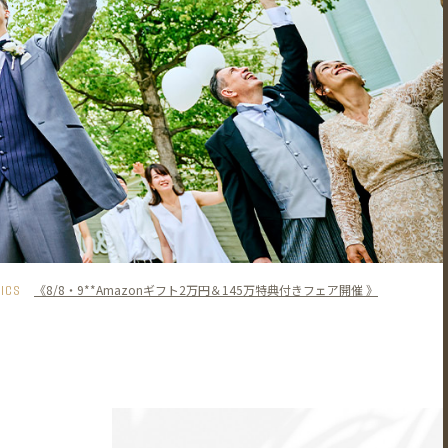
PICS
《8/8・9**Amazonギフト2万円＆145万特典付きフェア開催 》