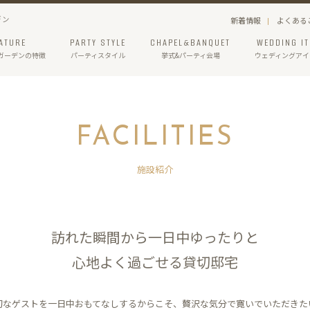
デン
新着情報
よくある
ATURE
PARTY STYLE
CHAPEL&BANQUET
WEDDING I
ガーデン
の特徴
パーティスタイル
挙式&パーティ会場
ウェディングアイ
FACILITIES
施設紹介
訪れた瞬間から一日中ゆったりと
心地よく過ごせる貸切邸宅
切なゲストを一日中おもてなしするからこそ、贅沢な気分で寛いでいただきた