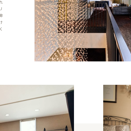
れ
リ
非
け
く