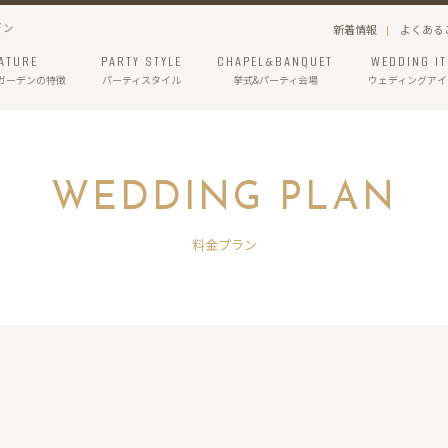
デン
新着情報
よくある
ATURE
PARTY STYLE
CHAPEL&BANQUET
WEDDING I
ガーデン
の特徴
パーティスタイル
挙式&パーティ会場
ウェディングアイ
WEDDING PLAN
料金プラン