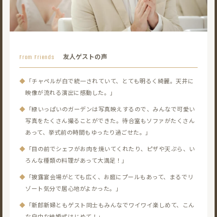
友人ゲストの声
From Friends
◆
「チャペルが白で統一されていて、とても明るく綺麗。天井に
映像が流れる演出に感動した。」
◆
「緑いっぱいのガーデンは写真映えするので、みんなで可愛い
写真をたくさん撮ることができた。
待合室もソファがたくさん
あって、挙式前の時間もゆったり過ごせた。」
◆
「目の前でシェフがお肉を焼いてくれたり、ピザや天ぷら、
い
ろんな種類の料理があって大満足！」
◆
「披露宴会場がとても広く、お庭にプールもあって、まるでリ
ゾート気分で居心地がよかった。」
◆
「新郎新婦ともゲスト同士もみんなでワイワイ楽しめて、こん
な自由な結婚式はじめて！」