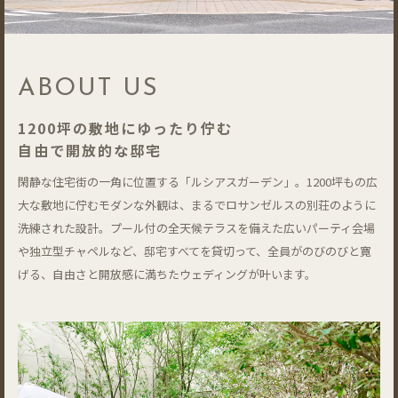
ABOUT US
1200坪の敷地にゆったり佇む
自由で開放的な邸宅
閑静な住宅街の一角に位置する「ルシアスガーデン」。1200坪もの広
大な敷地に佇むモダンな外観は、まるでロサンゼルスの別荘のように
洗練された設計。プール付の全天候テラスを備えた広いパーティ会場
や独立型チャペルなど、邸宅すべてを貸切って、全員がのびのびと寛
げる、自由さと開放感に満ちたウェディングが叶います。