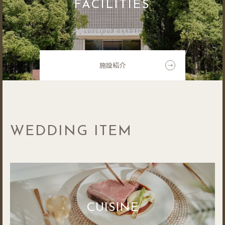
FACILITIES
施設紹介
WEDDING ITEM
CUISINE