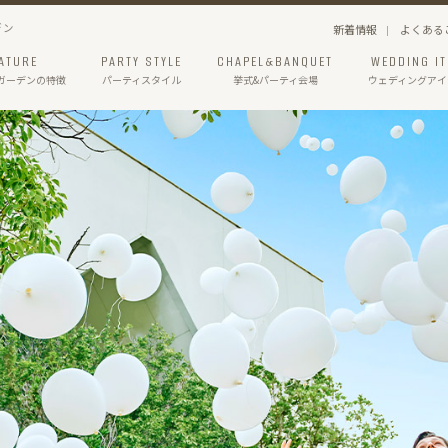
デン
新着情報
よくある
ATURE
PARTY STYLE
CHAPEL&BANQUET
WEDDING I
ガーデン
の特徴
パーティスタイル
挙式&パーティ会場
ウェディングアイ