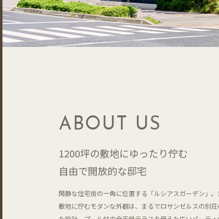
ABOUT US
1200坪の敷地にゆったり佇む
自由で開放的な邸宅
閑静な住宅街の一角に位置する「ルシアスガーデン」。1
敷地に佇むモダンな外観は、まるでロサンゼルスの別荘
た設計。プール付の全天候テラスを備えた広いパーティ