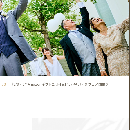
PICS
《8/8・9**Amazonギフト2万円＆145万特典付きフェア開催 》