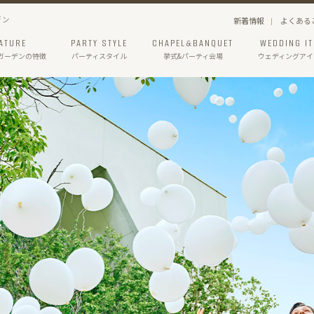
デン
新着情報
よくある
ATURE
PARTY STYLE
CHAPEL&BANQUET
WEDDING I
ガーデン
の特徴
パーティスタイル
挙式&パーティ会場
ウェディングアイ