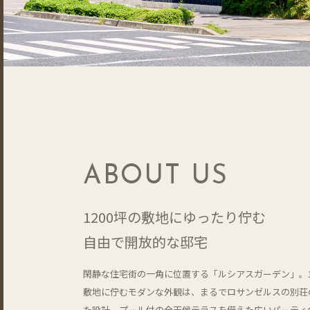
ABOUT US
1200坪の敷地にゆったり佇む
自由で開放的な邸宅
閑静な住宅街の一角に位置する「ルシアスガーデン」。1
敷地に佇むモダンな外観は、まるでロサンゼルスの別荘
た設計。プール付の全天候テラスを備えた広いパーティ