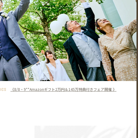
PICS
《8/8・9**Amazonギフト2万円＆145万特典付きフェア開催 》