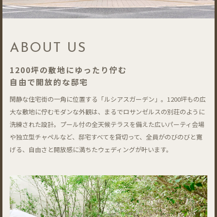
ABOUT US
1200坪の敷地にゆったり佇む
自由で開放的な邸宅
閑静な住宅街の一角に位置する「ルシアスガーデン」。1200坪もの広
大な敷地に佇むモダンな外観は、まるでロサンゼルスの別荘のように
洗練された設計。プール付の全天候テラスを備えた広いパーティ会場
や独立型チャペルなど、邸宅すべてを貸切って、全員がのびのびと寛
げる、自由さと開放感に満ちたウェディングが叶います。