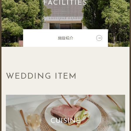
FACILITIES
施設紹介
WEDDING ITEM
CUISINE