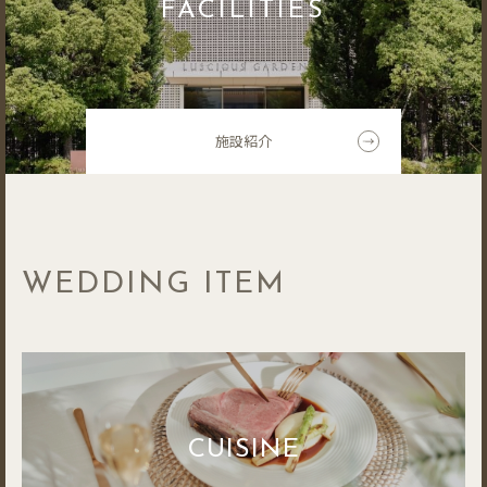
FACILITIES
施設紹介
WEDDING ITEM
CUISINE