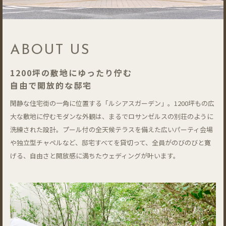
ABOUT US
1200坪の敷地にゆったり佇む
自由で開放的な邸宅
閑静な住宅街の一角に位置する「ルシアスガーデン」。1200坪もの広
大な敷地に佇むモダンな外観は、まるでロサンゼルスの別荘のように
洗練された設計。プール付の全天候テラスを備えた広いパーティ会場
や独立型チャペルなど、邸宅すべてを貸切って、全員がのびのびと寛
げる、自由さと開放感に満ちたウェディングが叶います。