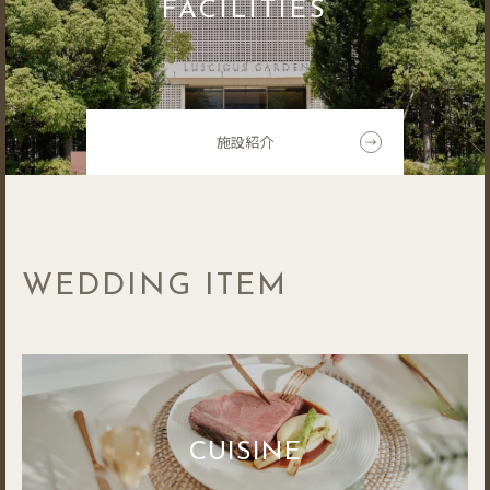
FACILITIES
施設紹介
WEDDING ITEM
CUISINE