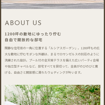
ABOUT US
1200坪の敷地にゆったり佇む
自由で開放的な邸宅
閑静な住宅街の一角に位置する「ルシアスガーデン」。1200坪もの広
大な敷地に佇むモダンな外観は、まるでロサンゼルスの別荘のように
洗練された設計。プール付の全天候テラスを備えた広いパーティ会場
や独立型チャペルなど、邸宅すべてを貸切って、全員がのびのびと寛
げる、自由さと開放感に満ちたウェディングが叶います。