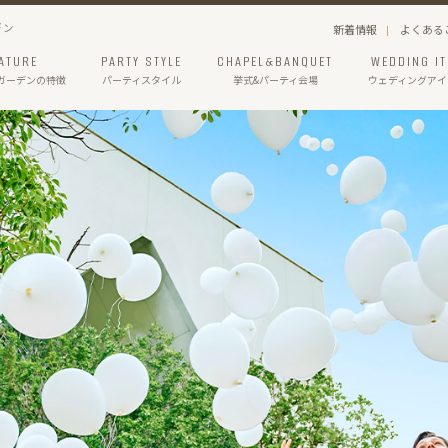
デン
新着情報
よくある
ATURE
PARTY STYLE
CHAPEL&BANQUET
WEDDING I
ガーデン
の特徴
パーティスタイル
挙式&パーティ会場
ウェディングアイ