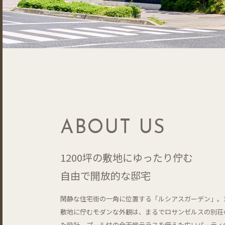
ABOUT US
1200坪の敷地にゆったり佇む
自由で開放的な邸宅
閑静な住宅街の一角に位置する「ルシアスガーデン」。1
敷地に佇むモダンな外観は、まるでロサンゼルスの別荘
た設計。プール付の全天候テラスを備えた広いパーティ