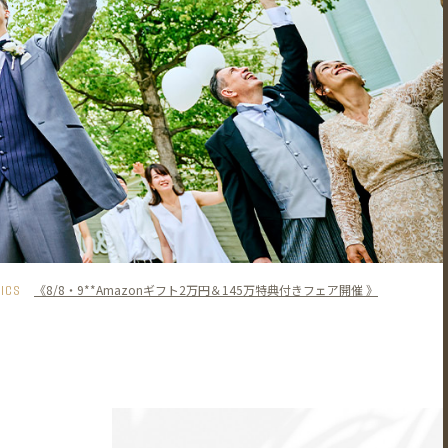
PICS
《8/8・9**Amazonギフト2万円＆145万特典付きフェア開催 》