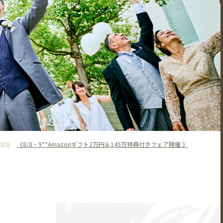
PICS
《8/8・9**Amazonギフト2万円＆145万特典付きフェア開催 》