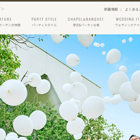
デン
新着情報
よくある
ATURE
PARTY STYLE
CHAPEL&BANQUET
WEDDING I
ガーデン
の特徴
パーティスタイル
挙式&パーティ会場
ウェディングアイ