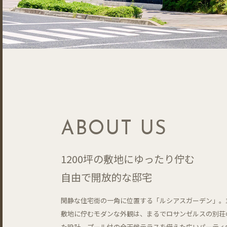
ABOUT US
1200坪の敷地にゆったり佇む
自由で開放的な邸宅
閑静な住宅街の一角に位置する「ルシアスガーデン」。1
敷地に佇むモダンな外観は、まるでロサンゼルスの別荘
た設計。プール付の全天候テラスを備えた広いパーティ