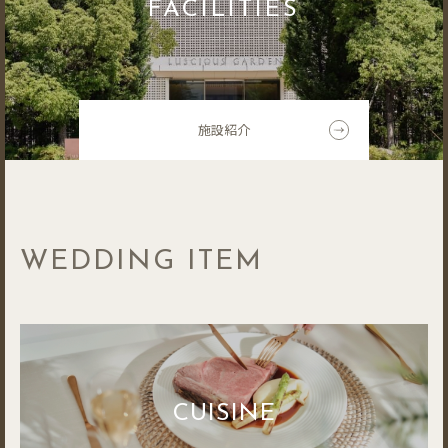
FACILITIES
施設紹介
WEDDING ITEM
CUISINE