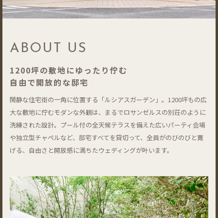
ABOUT US
1200坪の敷地にゆったり佇む
自由で開放的な邸宅
閑静な住宅街の一角に位置する「ルシアスガーデン」。1200坪もの広
大な敷地に佇むモダンな外観は、まるでロサンゼルスの別荘のように
洗練された設計。プール付の全天候テラスを備えた広いパーティ会場
や独立型チャペルなど、邸宅すべてを貸切って、全員がのびのびと寛
げる、自由さと開放感に満ちたウェディングが叶います。