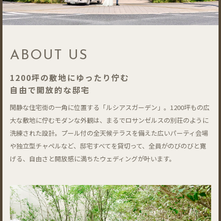
ABOUT US
1200坪の敷地にゆったり佇む
自由で開放的な邸宅
閑静な住宅街の一角に位置する「ルシアスガーデン」。1200坪もの広
大な敷地に佇むモダンな外観は、まるでロサンゼルスの別荘のように
洗練された設計。プール付の全天候テラスを備えた広いパーティ会場
や独立型チャペルなど、邸宅すべてを貸切って、全員がのびのびと寛
げる、自由さと開放感に満ちたウェディングが叶います。