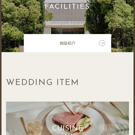
FACILITIES
施設紹介
WEDDING ITEM
CUISINE