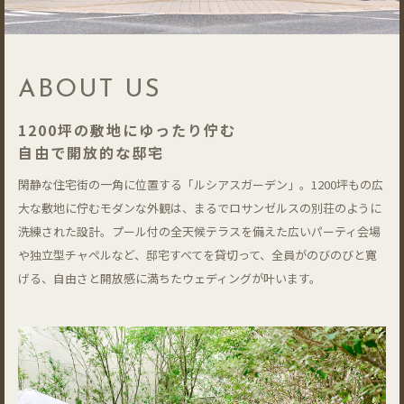
ABOUT US
1200坪の敷地にゆったり佇む
自由で開放的な邸宅
閑静な住宅街の一角に位置する「ルシアスガーデン」。1200坪もの広
大な敷地に佇むモダンな外観は、まるでロサンゼルスの別荘のように
洗練された設計。プール付の全天候テラスを備えた広いパーティ会場
や独立型チャペルなど、邸宅すべてを貸切って、全員がのびのびと寛
げる、自由さと開放感に満ちたウェディングが叶います。