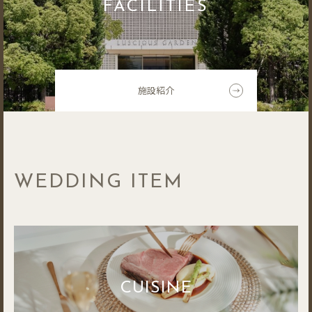
FACILITIES
施設紹介
WEDDING ITEM
CUISINE