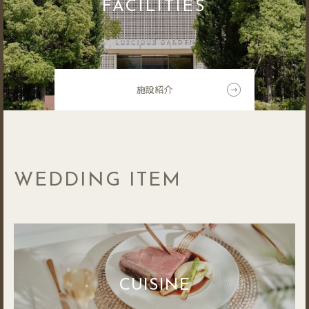
FACILITIES
施設紹介
WEDDING ITEM
CUISINE