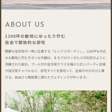
ABOUT US
1200坪の敷地にゆったり佇む
自由で開放的な邸宅
閑静な住宅街の一角に位置する「ルシアスガーデン」。1200坪もの広
大な敷地に佇むモダンな外観は、まるでロサンゼルスの別荘のように
洗練された設計。プール付の全天候テラスを備えた広いパーティ会場
や独立型チャペルなど、邸宅すべてを貸切って、全員がのびのびと寛
げる、自由さと開放感に満ちたウェディングが叶います。