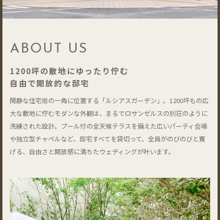
ABOUT US
1200坪の敷地にゆったり佇む
自由で開放的な邸宅
閑静な住宅街の一角に位置する「ルシアスガーデン」。1200坪もの広
大な敷地に佇むモダンな外観は、まるでロサンゼルスの別荘のように
洗練された設計。プール付の全天候テラスを備えた広いパーティ会場
や独立型チャペルなど、邸宅すべてを貸切って、全員がのびのびと寛
げる、自由さと開放感に満ちたウェディングが叶います。