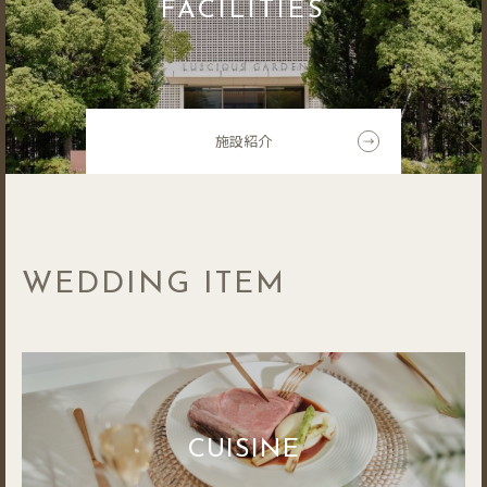
FACILITIES
施設紹介
WEDDING ITEM
CUISINE