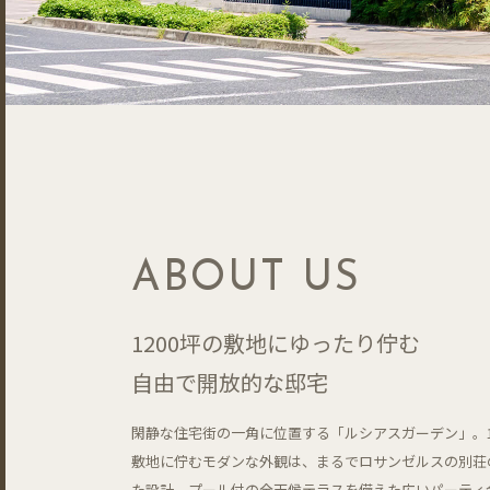
ABOUT US
1200坪の敷地にゆったり佇む
自由で開放的な邸宅
閑静な住宅街の一角に位置する「ルシアスガーデン」。1
敷地に佇むモダンな外観は、まるでロサンゼルスの別荘
た設計。プール付の全天候テラスを備えた広いパーティ