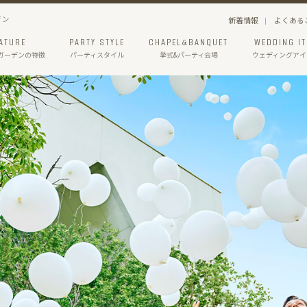
デン
新着情報
よくある
ATURE
PARTY STYLE
CHAPEL&BANQUET
WEDDING I
ガーデン
の特徴
パーティスタイル
挙式&パーティ会場
ウェディングアイ