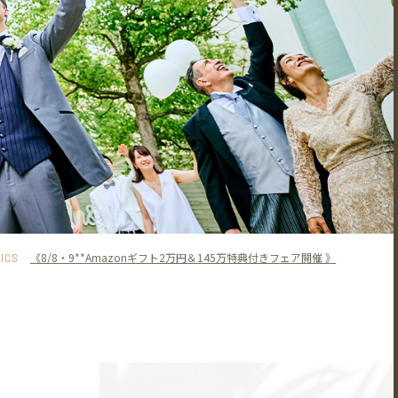
PICS
《8/8・9**Amazonギフト2万円＆145万特典付きフェア開催 》