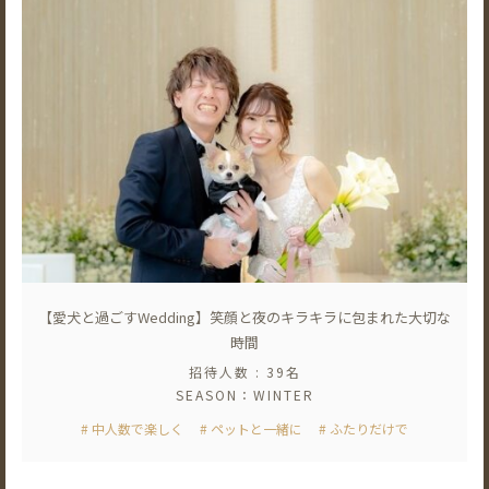
【愛犬と過ごすWedding】笑顔と夜のキラキラに包まれた大切な
時間
招待人数 : 39名
SEASON：WINTER
# 中人数で楽しく
# ペットと一緒に
# ふたりだけで