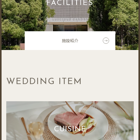
FACILITIES
施設紹介
WEDDING ITEM
CUISINE