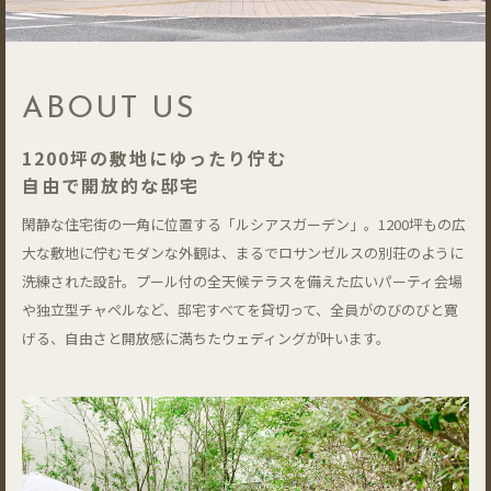
ABOUT US
1200坪の敷地にゆったり佇む
自由で開放的な邸宅
閑静な住宅街の一角に位置する「ルシアスガーデン」。1200坪もの広
大な敷地に佇むモダンな外観は、まるでロサンゼルスの別荘のように
洗練された設計。プール付の全天候テラスを備えた広いパーティ会場
や独立型チャペルなど、邸宅すべてを貸切って、全員がのびのびと寛
げる、自由さと開放感に満ちたウェディングが叶います。