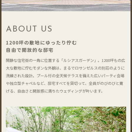
ABOUT US
1200坪の敷地にゆったり佇む
自由で開放的な邸宅
閑静な住宅街の一角に位置する「ルシアスガーデン」。1200坪もの広
大な敷地に佇むモダンな外観は、まるでロサンゼルスの別荘のように
洗練された設計。プール付の全天候テラスを備えた広いパーティ会場
や独立型チャペルなど、邸宅すべてを貸切って、全員がのびのびと寛
げる、自由さと開放感に満ちたウェディングが叶います。