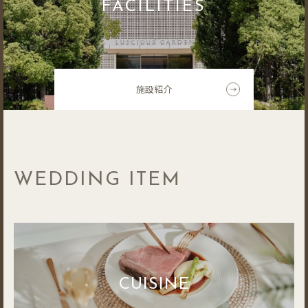
FACILITIES
施設紹介
WEDDING ITEM
CUISINE