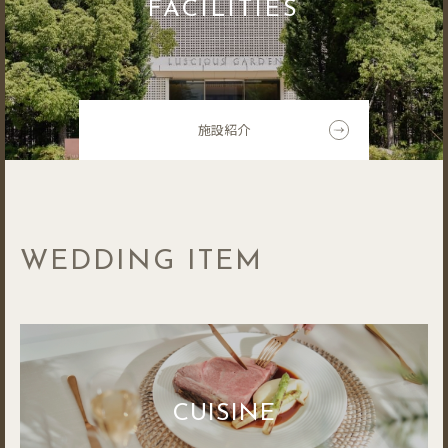
FACILITIES
施設紹介
WEDDING ITEM
CUISINE