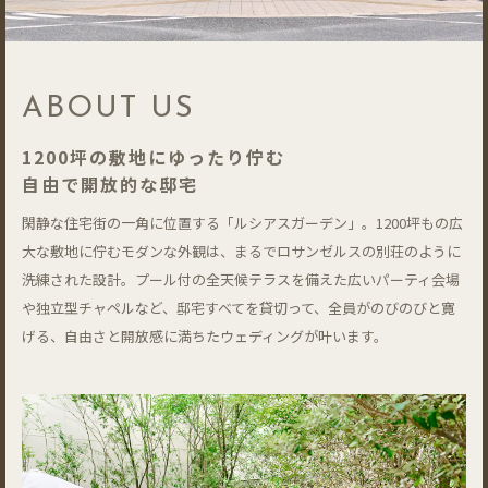
ABOUT US
1200坪の敷地にゆったり佇む
自由で開放的な邸宅
閑静な住宅街の一角に位置する「ルシアスガーデン」。1200坪もの広
大な敷地に佇むモダンな外観は、まるでロサンゼルスの別荘のように
洗練された設計。プール付の全天候テラスを備えた広いパーティ会場
や独立型チャペルなど、邸宅すべてを貸切って、全員がのびのびと寛
げる、自由さと開放感に満ちたウェディングが叶います。