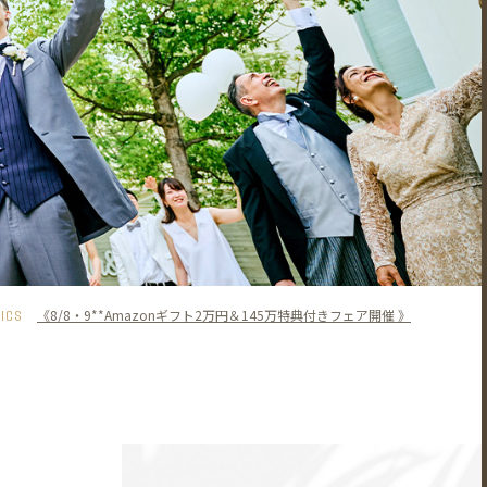
PICS
《8/8・9**Amazonギフト2万円＆145万特典付きフェア開催 》