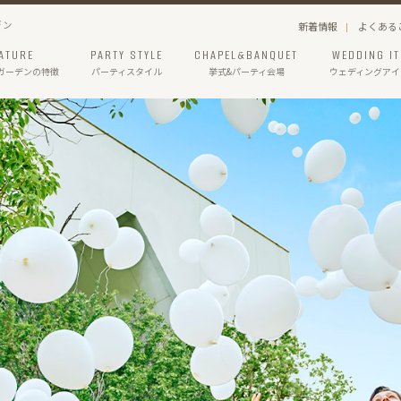
デン
新着情報
よくある
ATURE
PARTY STYLE
CHAPEL&BANQUET
WEDDING I
ガーデン
の特徴
パーティスタイル
挙式&パーティ会場
ウェディングアイ