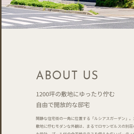
ABOUT US
1200坪の敷地にゆったり佇む
自由で開放的な邸宅
閑静な住宅街の一角に位置する「ルシアスガーデン」。1
敷地に佇むモダンな外観は、まるでロサンゼルスの別荘
た設計。プール付の全天候テラスを備えた広いパーティ