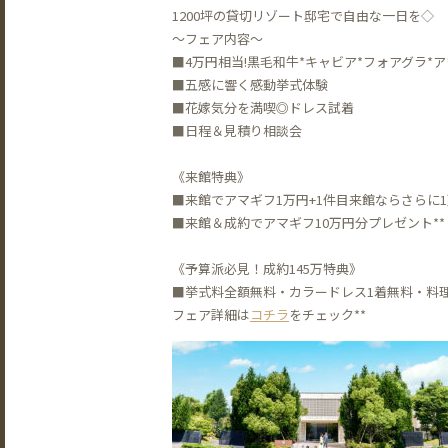
1200坪の貸切リゾート邸宅で自由な一日を◇
〜フェア内容〜
■4万円相当!黒毛和牛*キャビア*フォアグラ*
■五感に響く感動挙式体験
■花嫁気分を満喫◎ドレス試着
■日程＆見積り相談会
《来館特典》
■来館でアマギフ1万円+1件目来館ならさらに
■来館＆成約でアマギフ10万円分プレゼント**
《予算派必見！成約145万特典》
■挙式料全額無料・カラードレス1着無料・料理
フェア詳細は
コチラ
をチェック**