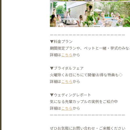
ーーーーーーーーーーーーーーーーーーーー
▼料金プラン
期間限定プランや、ペットと一緒・挙式のみな
詳細は
こちら
から
▼ブライダルフェア
火曜除くお日にちにて開催!お得な特典も◇
詳細は
こちら
から
▼ウェディングレポート
気になる先輩カップルの実例をご紹介中
詳細は
こちら
から
ーーーーーーーーーーーーーーーーーーーー
ぜひお気軽にお問い合わせ・ご来館ください