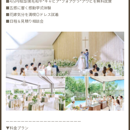
■4万円相当!黒毛和牛*キャビア*フォアグラ*アワビを無料試食
■五感に響く感動挙式体験
■花嫁気分を満喫◎ドレス試着
■日程＆見積り相談会
ーーーーーーーーーーーーーーーーーーーー
▼料金プラン