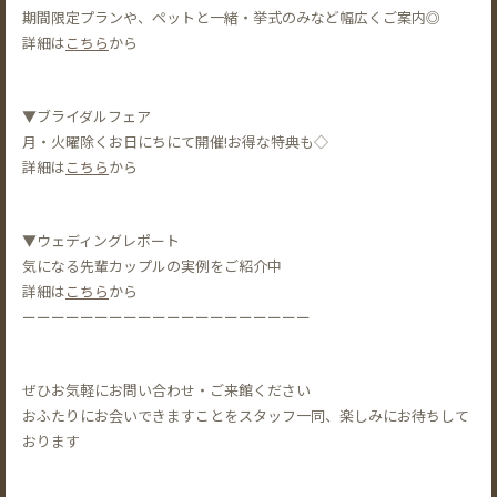
期間限定プランや、ペットと一緒・挙式のみなど幅広くご案内◎
詳細は
こちら
から
▼ブライダルフェア
月・火曜除くお日にちにて開催!お得な特典も◇
詳細は
こちら
から
▼ウェディングレポート
気になる先輩カップルの実例をご紹介中
詳細は
こちら
から
ーーーーーーーーーーーーーーーーーーーー
ぜひお気軽にお問い合わせ・ご来館ください
おふたりにお会いできますことをスタッフ一同、楽しみにお待ちして
おります