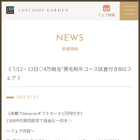
フェア検索
NEWS
新着情報
《 7/12・13日◇4万相当*黒毛和牛コース試食付きBIGフ
ェア 》
2025.07.07
《来館でAmazonギフトカード1万円付き》
1200坪の貸切邸宅で自由な一日を◇
〜フェア内容〜