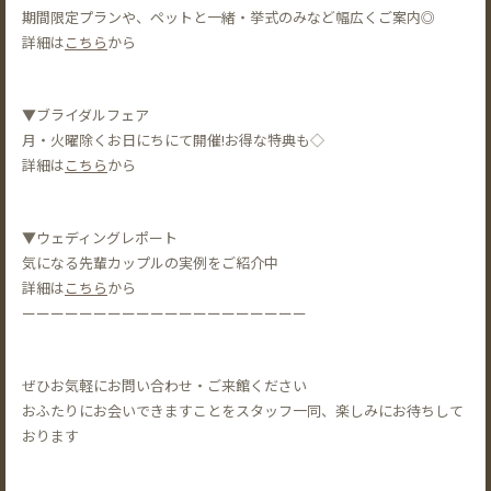
期間限定プランや、ペットと一緒・挙式のみなど幅広くご案内◎
詳細は
こちら
から
▼ブライダルフェア
月・火曜除くお日にちにて開催!お得な特典も◇
詳細は
こちら
から
▼ウェディングレポート
気になる先輩カップルの実例をご紹介中
詳細は
こちら
から
ーーーーーーーーーーーーーーーーーーーー
ぜひお気軽にお問い合わせ・ご来館ください
おふたりにお会いできますことをスタッフ一同、楽しみにお待ちして
おります