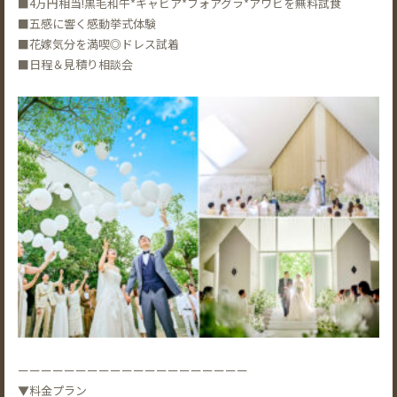
■4万円相当!黒毛和牛*キャビア*フォアグラ*アワビを無料試食
■五感に響く感動挙式体験
■花嫁気分を満喫◎ドレス試着
■日程＆見積り相談会
ーーーーーーーーーーーーーーーーーーーー
▼料金プラン