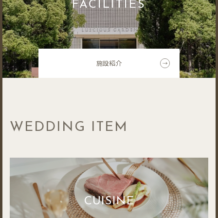
FACILITIES
施設紹介
WEDDING ITEM
CUISINE