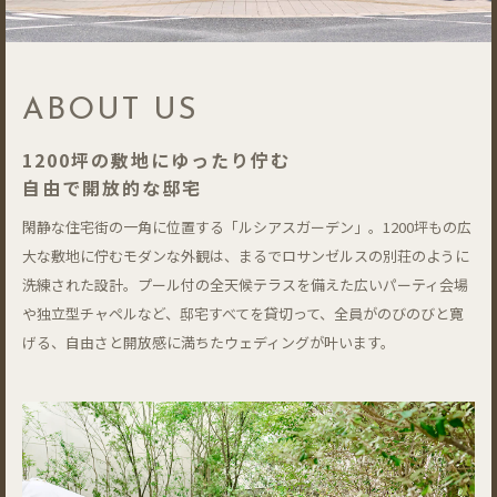
ABOUT US
1200坪の敷地にゆったり佇む
自由で開放的な邸宅
閑静な住宅街の一角に位置する「ルシアスガーデン」。1200坪もの広
大な敷地に佇むモダンな外観は、まるでロサンゼルスの別荘のように
洗練された設計。プール付の全天候テラスを備えた広いパーティ会場
や独立型チャペルなど、邸宅すべてを貸切って、全員がのびのびと寛
げる、自由さと開放感に満ちたウェディングが叶います。