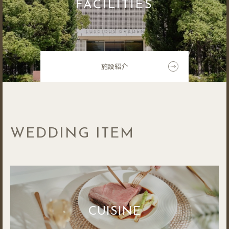
FACILITIES
施設紹介
WEDDING ITEM
CUISINE