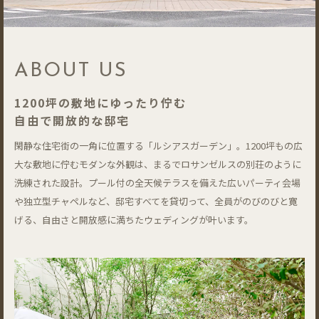
ABOUT US
1200坪の敷地にゆったり佇む
自由で開放的な邸宅
閑静な住宅街の一角に位置する「ルシアスガーデン」。1200坪もの広
大な敷地に佇むモダンな外観は、まるでロサンゼルスの別荘のように
洗練された設計。プール付の全天候テラスを備えた広いパーティ会場
や独立型チャペルなど、邸宅すべてを貸切って、全員がのびのびと寛
げる、自由さと開放感に満ちたウェディングが叶います。