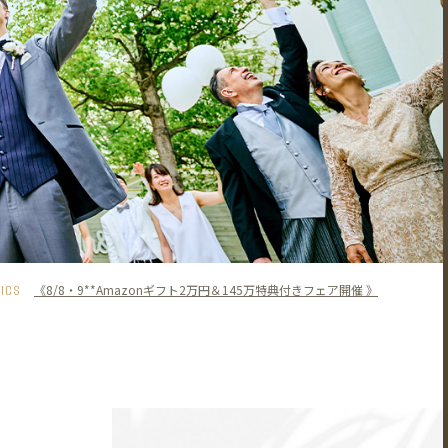
PICS
《8/8・9**Amazonギフト2万円＆145万特典付きフェア開催 》