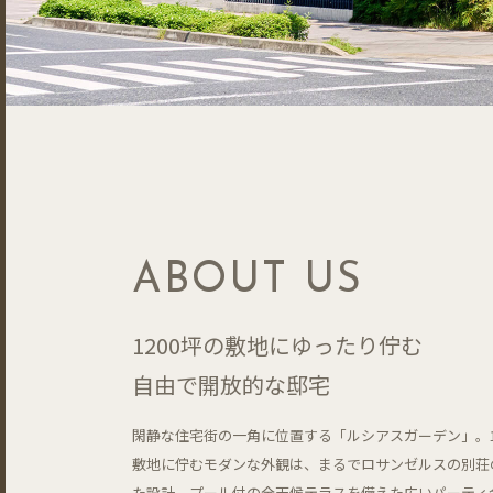
ABOUT US
1200坪の敷地にゆったり佇む
自由で開放的な邸宅
閑静な住宅街の一角に位置する「ルシアスガーデン」。1
敷地に佇むモダンな外観は、まるでロサンゼルスの別荘
た設計。プール付の全天候テラスを備えた広いパーティ