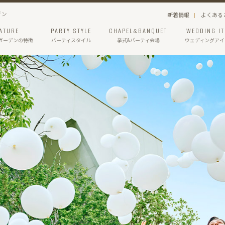
デン
新着情報
よくある
ATURE
PARTY STYLE
CHAPEL&BANQUET
WEDDING I
ガーデン
の特徴
パーティスタイル
挙式&パーティ会場
ウェディングアイ