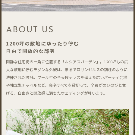
ABOUT US
1200坪の敷地にゆったり佇む
自由で開放的な邸宅
閑静な住宅街の一角に位置する「ルシアスガーデン」。1200坪もの広
大な敷地に佇むモダンな外観は、まるでロサンゼルスの別荘のように
洗練された設計。プール付の全天候テラスを備えた広いパーティ会場
や独立型チャペルなど、邸宅すべてを貸切って、全員がのびのびと寛
げる、自由さと開放感に満ちたウェディングが叶います。