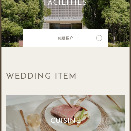
FACILITIES
施設紹介
WEDDING ITEM
CUISINE