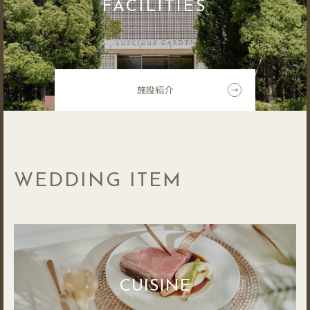
FACILITIES
施設紹介
WEDDING ITEM
CUISINE