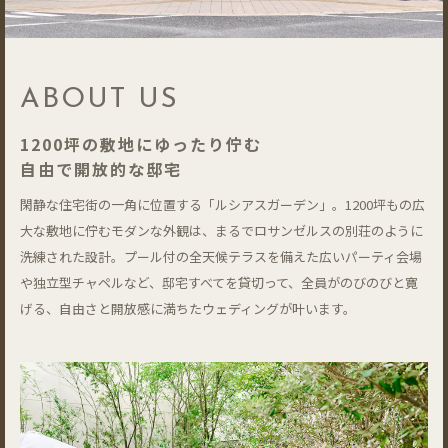
ABOUT US
1200坪の敷地にゆったり佇む
自由で開放的な邸宅
閑静な住宅街の一角に位置する「ルシアスガーデン」。1200坪もの広
大な敷地に佇むモダンな外観は、まるでロサンゼルスの別荘のように
洗練された設計。プール付の全天候テラスを備えた広いパーティ会場
や独立型チャペルなど、邸宅すべてを貸切って、全員がのびのびと寛
げる、自由さと開放感に満ちたウェディングが叶います。