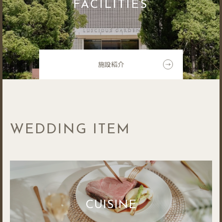
FACILITIES
施設紹介
WEDDING ITEM
CUISINE