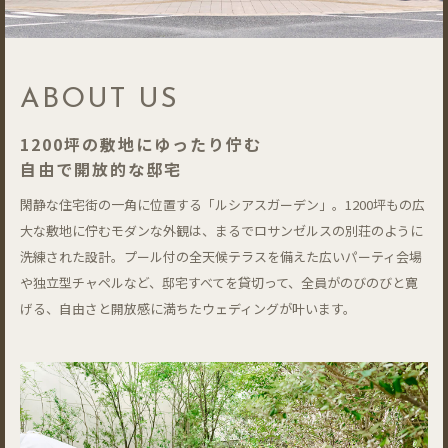
ABOUT US
1200坪の敷地にゆったり佇む
自由で開放的な邸宅
閑静な住宅街の一角に位置する「ルシアスガーデン」。1200坪もの広
大な敷地に佇むモダンな外観は、まるでロサンゼルスの別荘のように
洗練された設計。プール付の全天候テラスを備えた広いパーティ会場
や独立型チャペルなど、邸宅すべてを貸切って、全員がのびのびと寛
げる、自由さと開放感に満ちたウェディングが叶います。