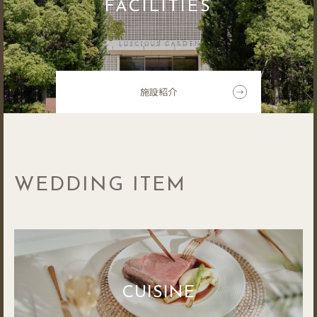
FACILITIES
施設紹介
WEDDING ITEM
CUISINE