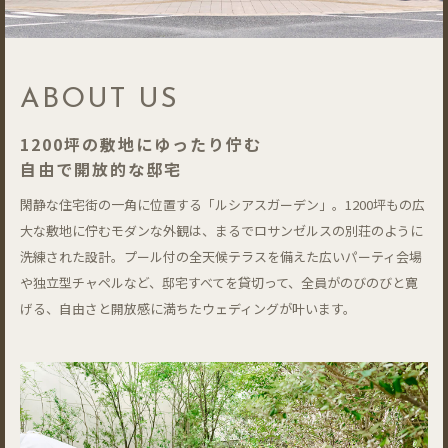
ABOUT US
1200坪の敷地にゆったり佇む
自由で開放的な邸宅
閑静な住宅街の一角に位置する「ルシアスガーデン」。1200坪もの広
大な敷地に佇むモダンな外観は、まるでロサンゼルスの別荘のように
洗練された設計。プール付の全天候テラスを備えた広いパーティ会場
や独立型チャペルなど、邸宅すべてを貸切って、全員がのびのびと寛
げる、自由さと開放感に満ちたウェディングが叶います。